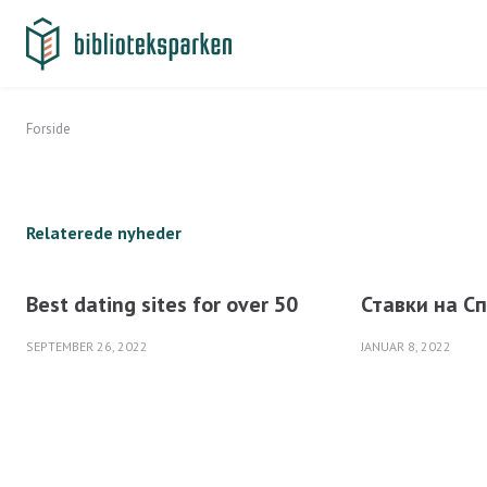
Skip
to
content
Forside
Relaterede nyheder
Best dating sites for over 50
Ставки на С
SEPTEMBER 26, 2022
JANUAR 8, 2022