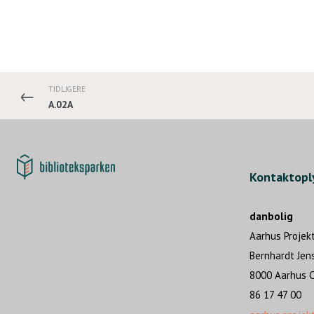
TIDLIGERE
A.02A
Kontaktopl
danbolig
Aarhus Projek
Bernhardt Jen
8000 Aarhus 
86 17 47 00