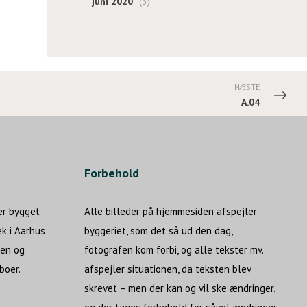
juni 2020
(3)
NÆSTE
A.04
Forbehold
er bygget
Alle billeder på hjemmesiden afspejler
k i Aarhus
byggeriet, som det så ud den dag,
ken og
fotografen kom forbi, og alle tekster mv.
boer.
afspejler situationen, da teksten blev
skrevet – men der kan og vil ske ændringer,