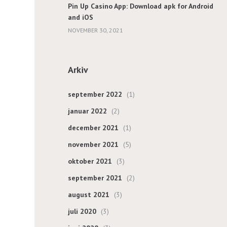
Pin Up Casino App: Download apk for Android
and iOS
NOVEMBER 30, 2021
Arkiv
september 2022
(1)
januar 2022
(2)
december 2021
(1)
november 2021
(5)
oktober 2021
(3)
september 2021
(2)
august 2021
(3)
juli 2020
(3)