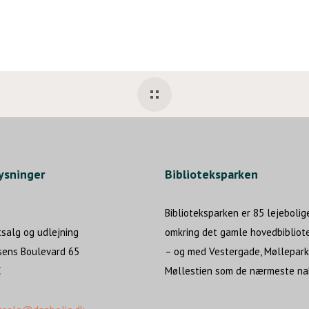
ysninger
Biblioteksparken
Biblioteksparken er 85 lejebolig
tsalg og udlejning
omkring det gamle hovedbibliote
sens Boulevard 65
– og med Vestergade, Møllepar
C
Møllestien som de nærmeste na