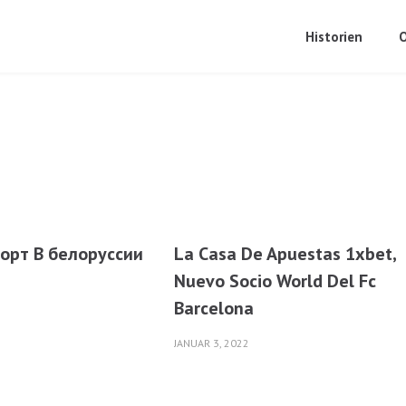
Historien
порт В белоруссии
La Casa De Apuestas 1xbet,
Nuevo Socio World Del Fc
Barcelona
JANUAR 3, 2022