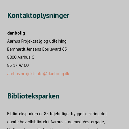
Kontaktoplysninger
danbolig
Aarhus Projektsalg og udlejning
Bernhardt Jensens Boulevard 65
8000 Aarhus C
86 17 47 00
aarhus.projektsalg@danbolig.dk
Biblioteksparken
Biblioteksparken er 85 lejeboliger bygget omkring det
gamle hovedbibliotek i Aarhus – og med Vestergade,