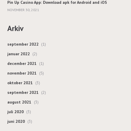
Pin Up Casino App: Download apk for Android and iOS
NOVEMBER 30, 2021
Arkiv
september 2022
(1)
januar 2022
(2)
december 2021
(1)
november 2021
(5)
oktober 2021
(3)
september 2021
(2)
august 2021
(3)
juli 2020
(3)
juni 2020
(3)