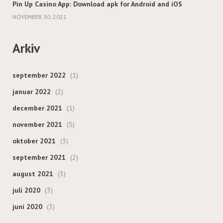
Pin Up Casino App: Download apk for Android and iOS
NOVEMBER 30, 2021
Arkiv
september 2022
(1)
januar 2022
(2)
december 2021
(1)
november 2021
(5)
oktober 2021
(3)
september 2021
(2)
august 2021
(3)
juli 2020
(3)
juni 2020
(3)