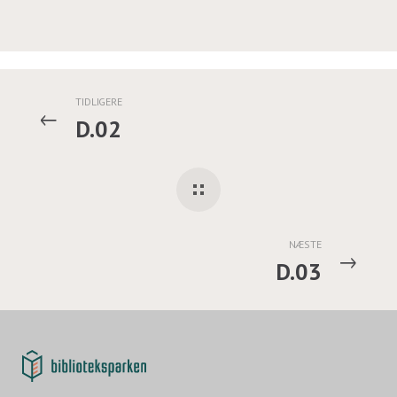
TIDLIGERE
D.02
NÆSTE
D.03