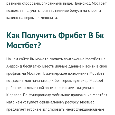
разными способами, описанными выше. Промокод Мостбет
позволяет получить приветственные бонусы на спорт и
казино на первые 4 депозита.
Как Получить Фрибет В Бк
Мостбет?
Нашем сайте Вы можете скачать приложение МостБет на
Андроид бесплатно. Ввести личные данные и войти в свой
профиль на Мостбет. Букмекерское приложение МостБет
подходит для начинающих беттеров. Букмекер Mostbet
работает в доменной зоне .com и имеет лицензию
Кюрасао. По функционалу мобильное приложение Мостбет
мало чем уступает официальному ресурсу. MostBet
предлагает игрокам использовать многофункциональные