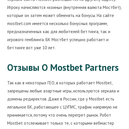
Игроку начисляются «коины» (внутренняя валюта Мостбет),
которые он затем может обменять на бонусы. На сайте
mostbet.com имеется несколько бонусных программ,
предназначенных как для любителей беттинга, так и
игрового гемблинга. БК Мостбет успешно работает и
беттинге вот уже 10 лет.
Отзывы О Mostbet Partners
Так как в некоторых ГЕО, в которых работает Mostbet,
запрещены любые азартные игры, используются зеркала и
домены редиректов. Даже в России, где у Mostbet есть
легальное БК, работающее с ЦУПИС, трафик напрямую не
принимается, потому что очень перегрет рынок. Робот
Mostbet отслеживает только те, с которыми вебмастер