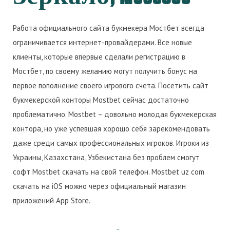
Работа официального сайта букмекера Мостбет всегда
ограничивается интернет-провайдерами. Все новые
клиенты, которые впервые сделали регистрацию в
Мостбет, по своему желанию могут получить бонус на
первое пополнение своего игрового счета. Посетить сайт
букмекерской конторы Mostbet сейчас достаточно
проблематично. Mostbet – довольно молодая букмекерская
контора, но уже успевшая хорошо себя зарекомендовать
даже среди самых профессиональных игроков. Игроки из
Украины, Казахстана, Узбекистана без проблем смогут
софт Mostbet скачать на свой телефон. Mostbet uz com
скачать на iOS можно через официальный магазин
приложений App Store.