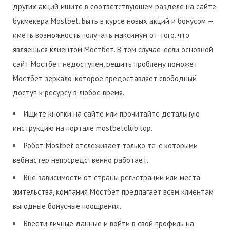
других акций ищите в соответствующем разделе на сайте
букмекера Mostbet. Быть в курсе новых акций и бонусом —
иметь возможность получать максимум от того, что
являешься клиентом Мостбет. В том случае, если основной
сайт Мостбет недоступен, решить проблему поможет
Мостбет зеркало, которое предоставляет свободный
доступ к ресурсу в любое время.
Ищите кнопки на сайте или прочитайте детальную
инструкцию на портале mostbetclub.top.
Робот Mostbet отслеживает только те, с которыми
вебмастер непосредственно работает.
Вне зависимости от страны регистрации или места
жительства, компания Мостбет предлагает всем клиентам
выгодные бонусные поощрения.
Ввести личные данные и войти в свой профиль на