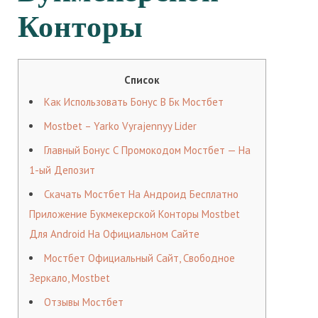
Конторы
Список
Как Использовать Бонус В Бк Мостбет
Mostbet – Yarko Vyrajennyy Lider
Главный Бонус С Промокодом Мостбет — На
1-ый Депозит
Скачать Мостбет На Андроид Бесплатно
Приложение Букмекерской Конторы Mostbet
Для Android На Официальном Сайте
Мостбет Официальный Сайт, Свободное
Зеркало, Mostbet
Отзывы Мостбет