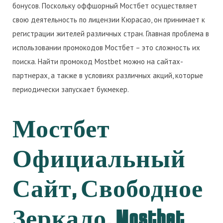
бонусов. Поскольку оффшорный Мостбет осуществляет
свою деятельность по лицензии Кюрасао, он принимает к
регистрации жителей различных стран. Главная проблема в
использовании промокодов Мостбет – это сложность их
поиска. Найти промокод Mostbet можно на сайтах-
партнерах, а также в условиях различных акций, которые
периодически запускает букмекер.
Мостбет
Официальный
Сайт, Свободное
Зеркало, Mostbet