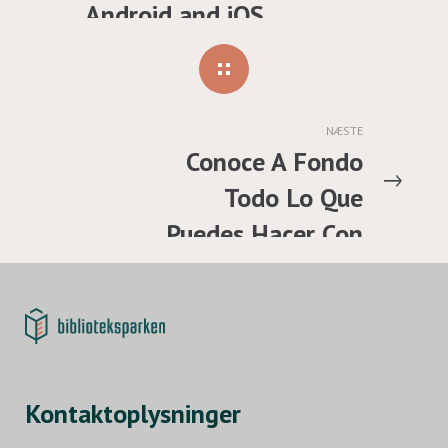
Android and iOS
NÆSTE
Conoce A Fondo
Todo Lo Que
Puedes Hacer Con
1xbet App
Kontaktoplysninger