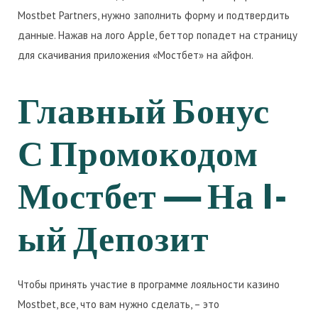
Mostbet Partners, нужно заполнить форму и подтвердить
данные. Нажав на лого Apple, беттор попадет на страницу
для скачивания приложения «Мостбет» на айфон.
Главный Бонус
С Промокодом
Мостбет — На 1-
ый Депозит
Чтобы принять участие в программе лояльности казино
Mostbet, все, что вам нужно сделать, – это