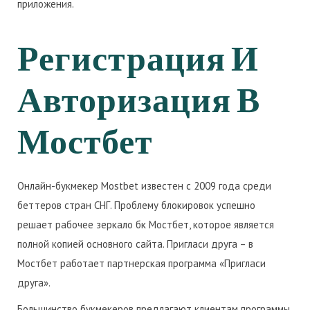
приложения.
Регистрация И
Авторизация В
Мостбет
Онлайн-букмекер Mostbet известен с 2009 года среди
беттеров стран СНГ. Проблему блокировок успешно
решает рабочее зеркало бк Мостбет, которое является
полной копией основного сайта. Пригласи друга – в
Мостбет работает партнерская программа «Пригласи
друга».
Большинство букмекеров предлагают клиентам программы