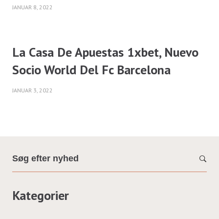
JANUAR 8, 2022
La Casa De Apuestas 1xbet, Nuevo
Socio World Del Fc Barcelona
JANUAR 3, 2022
Search
for:
Kategorier