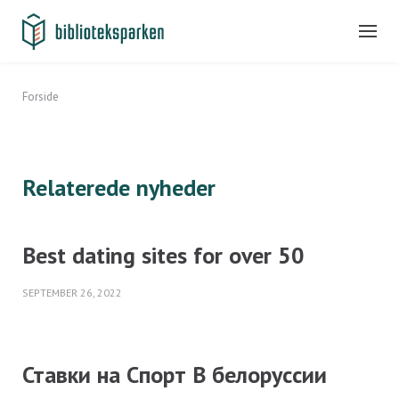
Skip
to
content
Forside
Relaterede nyheder
Best dating sites for over 50
SEPTEMBER 26, 2022
Ставки на Спорт В белоруссии