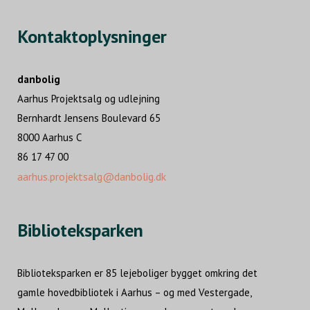
Kontaktoplysninger
danbolig
Aarhus Projektsalg og udlejning
Bernhardt Jensens Boulevard 65
8000 Aarhus C
86 17 47 00
aarhus.projektsalg@danbolig.dk
Biblioteksparken
Biblioteksparken er 85 lejeboliger bygget omkring det
gamle hovedbibliotek i Aarhus – og med Vestergade,