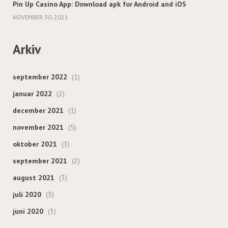
Pin Up Casino App: Download apk for Android and iOS
NOVEMBER 30, 2021
Arkiv
september 2022
(1)
januar 2022
(2)
december 2021
(1)
november 2021
(5)
oktober 2021
(3)
september 2021
(2)
august 2021
(3)
juli 2020
(3)
juni 2020
(3)