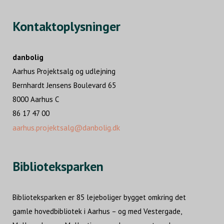
Kontaktoplysninger
danbolig
Aarhus Projektsalg og udlejning
Bernhardt Jensens Boulevard 65
8000 Aarhus C
86 17 47 00
aarhus.projektsalg@danbolig.dk
Biblioteksparken
Biblioteksparken er 85 lejeboliger bygget omkring det
gamle hovedbibliotek i Aarhus – og med Vestergade,