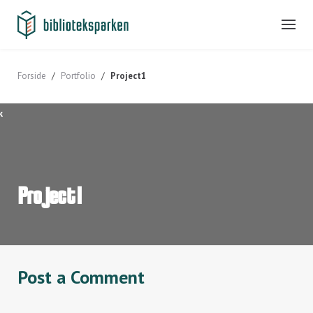
Skip
to
content
Forside
/
Portfolio
/
Project1
k
Project1
Post a Comment