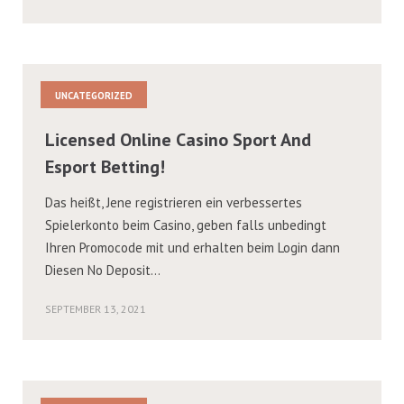
UNCATEGORIZED
Licensed Online Casino Sport And
Esport Betting!
Das heißt, Jene registrieren ein verbessertes
Spielerkonto beim Casino, geben falls unbedingt
Ihren Promocode mit und erhalten beim Login dann
Diesen No Deposit…
SEPTEMBER 13, 2021