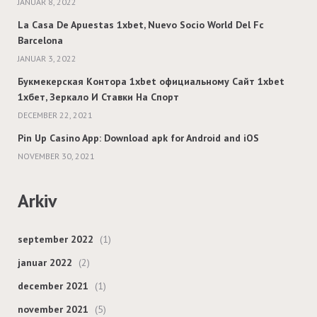
JANUAR 8, 2022
La Casa De Apuestas 1xbet, Nuevo Socio World Del Fc
Barcelona
JANUAR 3, 2022
Букмекерская Контора 1xbet официальному Сайт 1xbet
1хбет, Зеркало И Ставки На Спорт
DECEMBER 22, 2021
Pin Up Casino App: Download apk for Android and iOS
NOVEMBER 30, 2021
Arkiv
september 2022
(1)
januar 2022
(2)
december 2021
(1)
november 2021
(5)