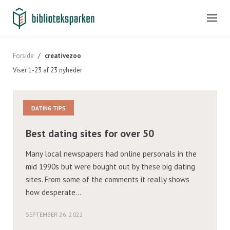
Skip
to
content
Forside
/
creativezoo
Viser 1-23 af 23 nyheder
DATING TIPS
Best dating sites for over 50
Many local newspapers had online personals in the
mid 1990s but were bought out by these big dating
sites. From some of the comments it really shows
how desperate…
SEPTEMBER 26, 2022