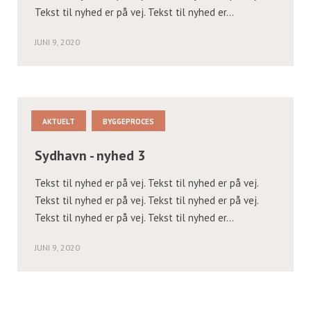
Tekst til nyhed er på vej. Tekst til nyhed er…
JUNI 9, 2020
AKTUELT
BYGGEPROCES
Sydhavn - nyhed 3
Tekst til nyhed er på vej. Tekst til nyhed er på vej.
Tekst til nyhed er på vej. Tekst til nyhed er på vej.
Tekst til nyhed er på vej. Tekst til nyhed er…
JUNI 9, 2020