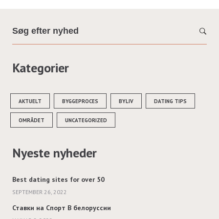
Search
for:
Kategorier
AKTUELT
BYGGEPROCES
BYLIV
DATING TIPS
OMRÅDET
UNCATEGORIZED
Nyeste nyheder
Best dating sites for over 50
SEPTEMBER 26, 2022
Ставки на Спорт В белоруссии