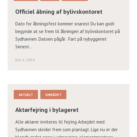
Officiel åbning af bylivskontoret
Dato for åbningsfest kommer snarest Du kan godt
begynde at se frem til åbningen af bylivskontoret på
Sydhavnen. Datoen pågår. Fart på nybyggeriet
Senest…
JULI 1, 2020
AKTUELT
OMRÅDET
Aktørfejring i bylageret
Alle aktører inviteres til fejring Arbejdet med
Sydhavnen skrider frem som planlagt. Lige nu er der